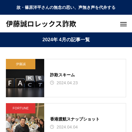
故・篠原洋平さんの無念の思い、声無き声を代弁する
伊藤誠ロレックス詐欺
2024年 4月の記事一覧
伊藤誠
詐欺スキーム
2024.04.23
FORTUNE
香港渡航スナップショット
2024.04.04