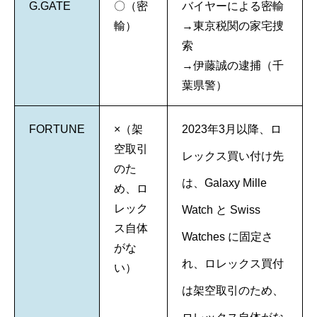
G.GATE
〇（密
バイヤーによる密輸
輸）
→東京税関の家宅捜
索
→伊藤誠の逮捕（千
葉県警）
FORTUNE
×（架
2023年3月以降、ロ
空取引
レックス買い付け先
のた
は、Galaxy Mille
め、ロ
レック
Watch と Swiss
ス自体
Watches に固定さ
がな
れ、ロレックス買付
い）
は架空取引のため、