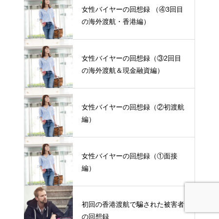
女性バイヤーの回想録 （④3回目
の海外渡航・香港編）
女性バイヤーの回想録（③2回目
の海外渡航＆現金融資編）
女性バイヤーの回想録（②初渡航
編）
女性バイヤーの回想録（①面接
編）
初回の香港渡航で騙された被害者
の回想録