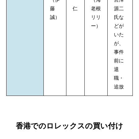
藤
仁
老根
源二
誠）
リリ
氏な
ー）
どが
いた
が、
事件
前に
退
職・
追放
香港でのロレックスの買い付け