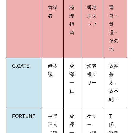
首謀
経
香港
運
者
理
スタ
営・
担
ッフ
管
当
理・
その
他
G.GATE
伊藤
成
海老
坂梨
誠
澤
根リ
兼
一
リー
太、
仁
坂本
純一
FORTUNE
中野
成
ケリ
T
正人
澤
ー
氏、
（伊
一
（海
宮澤