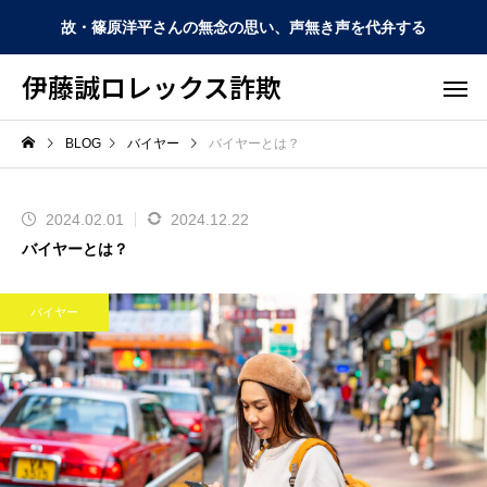
故・篠原洋平さんの無念の思い、声無き声を代弁する
伊藤誠ロレックス詐欺
BLOG
バイヤー
バイヤーとは？
2024.02.01
2024.12.22
バイヤーとは？
バイヤー