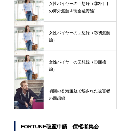
女性バイヤーの回想録（③2回目
の海外渡航＆現金融資編）
女性バイヤーの回想録（②初渡航
編）
女性バイヤーの回想録（①面接
編）
初回の香港渡航で騙された被害者
の回想録
FORTUNE破産申請 債権者集会