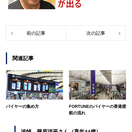
前の記事
次の記事
関連記事
バイヤーの集め方
FORTUNEのバイヤーの香港渡
航の流れ
追悼 篠原洋平さん（享年44歳）