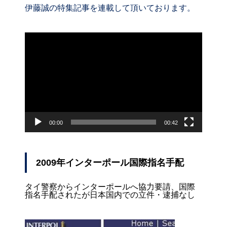
伊藤誠の特集記事を連載して頂いております。
動
画
プ
レ
ー
ヤ
ー
00:00
00:42
2009年インターポール国際指名手配
タイ警察からインターポールへ協力要請、国際
指名手配されたが日本国内での立件・逮捕なし