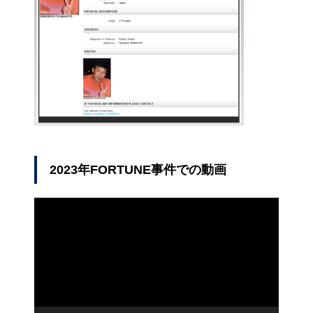
2023年FORTUNE事件での動画
動
画
プ
レ
ー
ヤ
ー