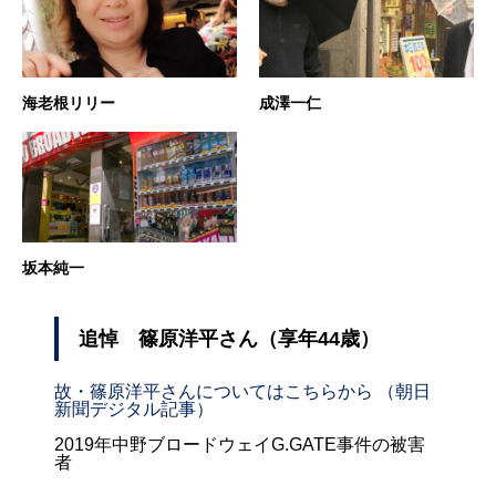
海老根リリー
成澤一仁
坂本純一
追悼 篠原洋平さん（享年44歳）
故・篠原洋平さんについてはこちらから （朝日
新聞デジタル記事）
2019年中野ブロードウェイG.GATE事件の被害
者