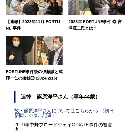
【速報】2023年11月 FORTU
2023年 FORTUNE事件 ⑬ 宮
NE 事件
澤源二氏とは？
FORTUNE事件後の伊藤誠と成
澤一仁の接触② (2024/2/15)
追悼 篠原洋平さん（享年44歳）
故・篠原洋平さんについてはこちらから （朝日
新聞デジタル記事）
2019年中野ブロードウェイG.GATE事件の被害
者