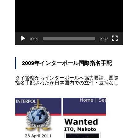
レ
ー
ヤ
ー
00:00
00:42
2009年インターポール国際指名手配
タイ警察からインターポールへ協力要請、国際
指名手配されたが日本国内での立件・逮捕なし