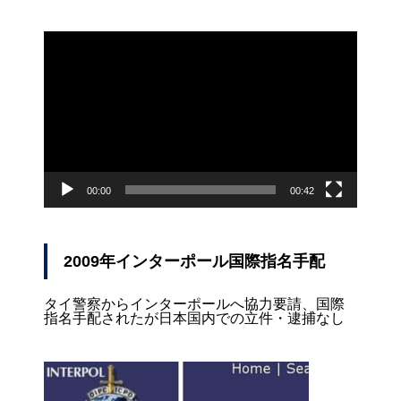
動
画
プ
レ
ー
ヤ
ー
00:00
00:42
2009年インターポール国際指名手配
タイ警察からインターポールへ協力要請、国際
指名手配されたが日本国内での立件・逮捕なし