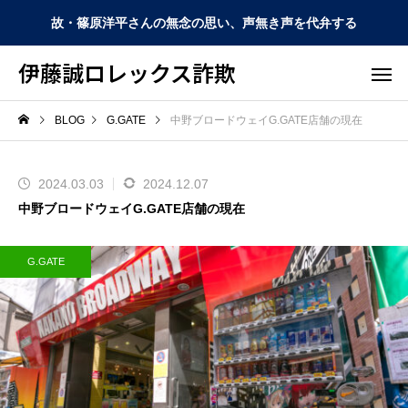
故・篠原洋平さんの無念の思い、声無き声を代弁する
伊藤誠ロレックス詐欺
BLOG
G.GATE
中野ブロードウェイG.GATE店舗の現在
2024.03.03
2024.12.07
中野ブロードウェイG.GATE店舗の現在
G.GATE