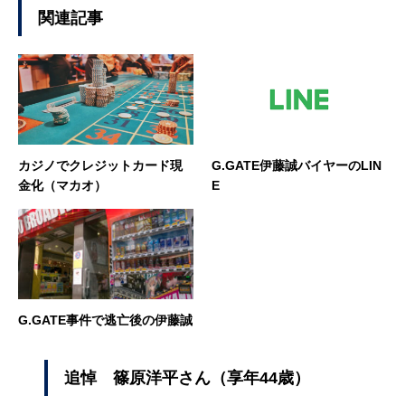
関連記事
カジノでクレジットカード現
G.GATE伊藤誠バイヤーのLIN
金化（マカオ）
E
G.GATE事件で逃亡後の伊藤誠
追悼 篠原洋平さん（享年44歳）