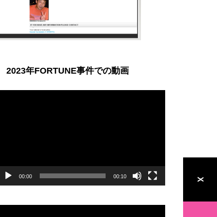
2023年FORTUNE事件での動画
動
画
プ
レ
ー
ヤ
ー
00:00
00:10
X
動
画