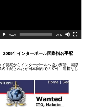
プ
レ
ー
ヤ
ー
00:00
00:42
2009年インターポール国際指名手配
タイ警察からインターポールへ協力要請、国際
指名手配されたが日本国内での立件・逮捕なし