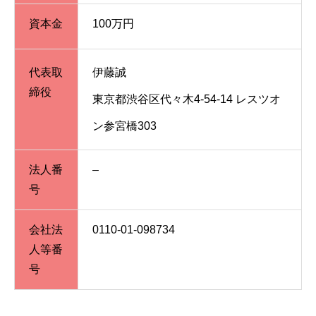
資本金
100万円
代表取
伊藤誠
締役
東京都渋谷区代々木4-54-14 レスツオ
ン参宮橋303
法人番
–
号
会社法
0110-01-098734
人等番
号