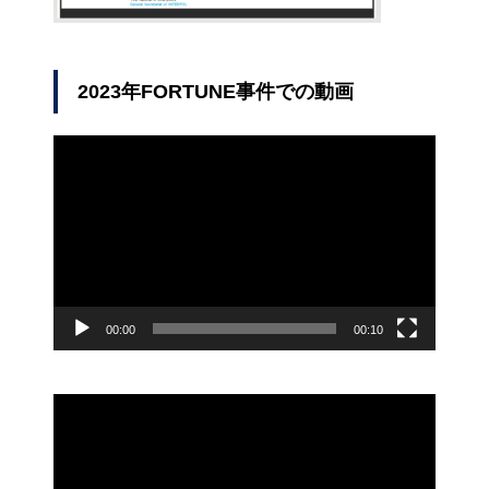
2023年FORTUNE事件での動画
動
画
プ
レ
ー
ヤ
ー
00:00
00:10
動
画
プ
レ
ー
ヤ