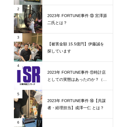
2
2023年 FORTUNE事件 ⑬ 宮澤源
二氏とは？
3
【被害金額 15.5億円】伊藤誠を
探しています
4
2023年 FORTUNE事件 ⑪時計店
としての実態はあったのか？（東
京商工リサーチ調査協力）
5
2023年 FORTUNE事件 ⑭【共謀
者・経理担当】成澤一仁 とは？
6