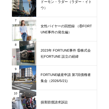
ドーモン・ラダー（ラダー・イト
ウ）
7
女性バイヤーの回想録 （⑧FORT
UNE事件の発生編）
8
2023年 FORTUNE事件 ⑮株式会
社FORTUNE 設立の経緯
9
FORTUNE破産申請 第7回債権者
集会（2026/5/21)
10
損害賠償請求訴訟