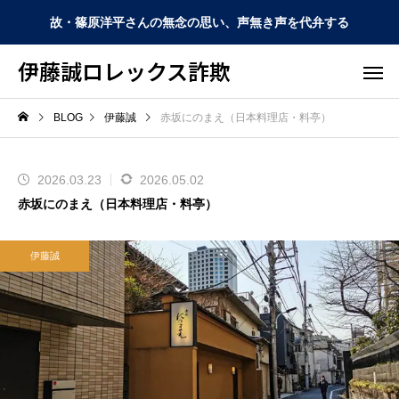
故・篠原洋平さんの無念の思い、声無き声を代弁する
伊藤誠ロレックス詐欺
BLOG
伊藤誠
赤坂にのまえ（日本料理店・料亭）
2026.03.23
2026.05.02
赤坂にのまえ（日本料理店・料亭）
伊藤誠