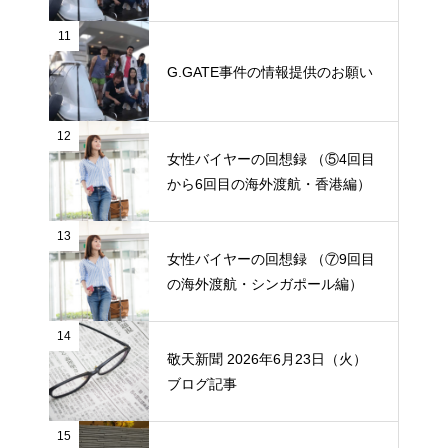
11
G.GATE事件の情報提供のお願い
12
女性バイヤーの回想録 （⑤4回目
から6回目の海外渡航・香港編）
13
女性バイヤーの回想録 （⑦9回目
の海外渡航・シンガポール編）
14
敬天新聞 2026年6月23日（火）
ブログ記事
15