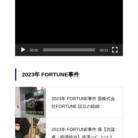
画
プ
レ
ー
ヤ
ー
00:00
00:21
2023年 FORTUNE事件
2023年 FORTUNE事件 ⑮株式会
社FORTUNE 設立の経緯
2023年 FORTUNE事件 ⑭【共謀
者・経理担当】成澤一仁 とは？