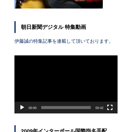
朝日新聞デジタル 特集動画
伊藤誠の特集記事を連載して頂いております。
動
画
プ
レ
ー
ヤ
ー
00:00
00:42
2009年インターポール国際指名手配