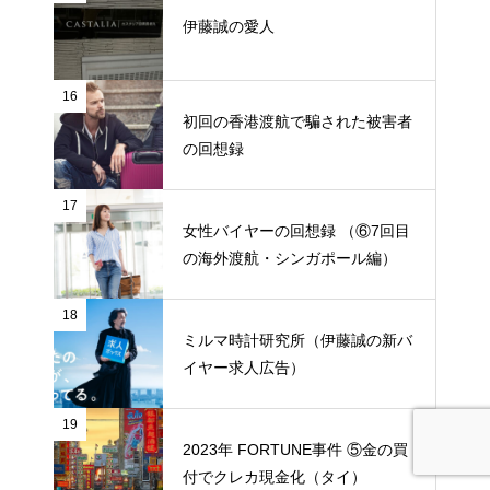
伊藤誠の愛人
16
初回の香港渡航で騙された被害者
の回想録
17
女性バイヤーの回想録 （⑥7回目
の海外渡航・シンガポール編）
18
ミルマ時計研究所（伊藤誠の新バ
イヤー求人広告）
19
2023年 FORTUNE事件 ⑤金の買
付でクレカ現金化（タイ）