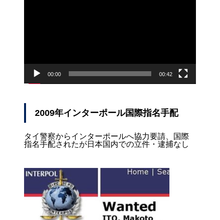
プ
レ
ー
ヤ
ー
00:00
00:42
2009年インターポール国際指名手配
タイ警察からインターポールへ協力要請、国際
指名手配されたが日本国内での立件・逮捕なし