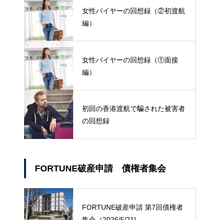
女性バイヤーの回想録（②初渡航
編）
女性バイヤーの回想録（①面接
編）
初回の香港渡航で騙された被害者
の回想録
FORTUNE破産申請 債権者集会
FORTUNE破産申請 第7回債権者
集会（2026/5/21)