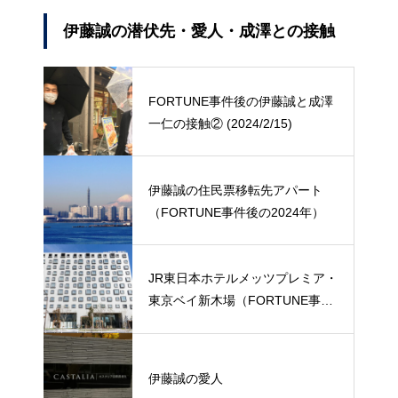
伊藤誠の潜伏先・愛人・成澤との接触
FORTUNE事件後の伊藤誠と成澤
一仁の接触② (2024/2/15)
伊藤誠の住民票移転先アパート
（FORTUNE事件後の2024年）
JR東日本ホテルメッツプレミア・
東京ベイ新木場（FORTUNE事件
後の潜伏先）
伊藤誠の愛人